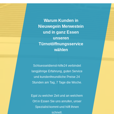
Warum Kunden in
Nieuwegein Merwestein
und in ganz Essen
unseren
Türnotöffnungsservice
wählen
Schluesseldienst-hilfe24 verbindet
langjährige Erfahrung, guten Service
und kundenfreundliche Preise 24
Stunden am Tag, 7 Tage die Woche.
Egal zu welcher Zeit und an welchem
Ort in Essen Sie uns anrufen, unser
Spezialist kommt und hilft Ihnen
schnell.