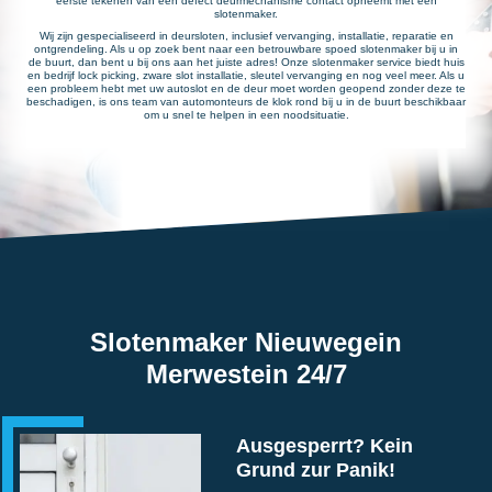
eerste tekenen van een defect deurmechanisme contact opneemt met een
slotenmaker.
Wij zijn gespecialiseerd in deursloten, inclusief vervanging, installatie, reparatie en
ontgrendeling. Als u op zoek bent naar een betrouwbare spoed slotenmaker bij u in
de buurt, dan bent u bij ons aan het juiste adres! Onze slotenmaker service biedt huis
en bedrijf lock picking, zware slot installatie, sleutel vervanging en nog veel meer. Als u
een probleem hebt met uw autoslot en de deur moet worden geopend zonder deze te
beschadigen, is ons team van automonteurs de klok rond bij u in de buurt beschikbaar
om u snel te helpen in een noodsituatie.
Slotenmaker Nieuwegein
Merwestein 24/7
Ausgesperrt? Kein
Grund zur Panik!