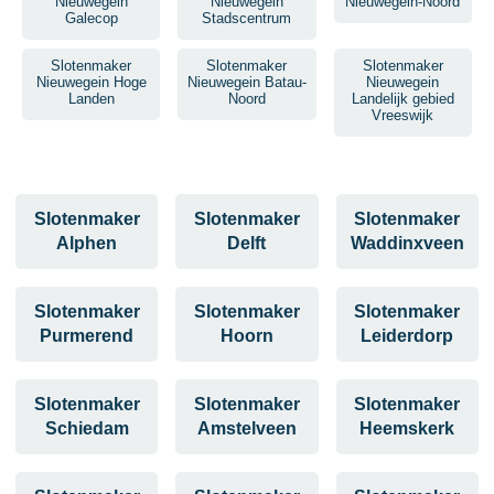
Nieuwegein
Nieuwegein
Nieuwegein-Noord
Galecop
Stadscentrum
Slotenmaker
Slotenmaker
Slotenmaker
Nieuwegein Hoge
Nieuwegein Batau-
Nieuwegein
Landen
Noord
Landelijk gebied
Vreeswijk
Slotenmaker
Slotenmaker
Slotenmaker
Alphen
Delft
Waddinxveen
Slotenmaker
Slotenmaker
Slotenmaker
Purmerend
Hoorn
Leiderdorp
Slotenmaker
Slotenmaker
Slotenmaker
Schiedam
Amstelveen
Heemskerk