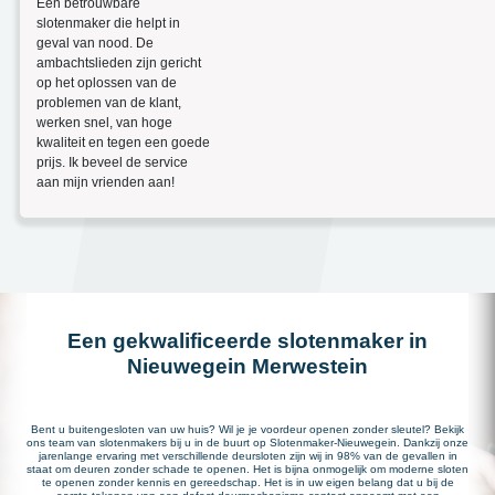
Een betrouwbare
slotenmaker die helpt in
geval van nood. De
ambachtslieden zijn gericht
op het oplossen van de
problemen van de klant,
werken snel, van hoge
kwaliteit en tegen een goede
prijs. Ik beveel de service
aan mijn vrienden aan!
Een gekwalificeerde slotenmaker in
Nieuwegein Merwestein
Bent u buitengesloten van uw huis? Wil je je voordeur openen zonder sleutel? Bekijk
ons team van slotenmakers bij u in de buurt op Slotenmaker-Nieuwegein. Dankzij onze
jarenlange ervaring met verschillende deursloten zijn wij in 98% van de gevallen in
staat om deuren zonder schade te openen. Het is bijna onmogelijk om moderne sloten
te openen zonder kennis en gereedschap. Het is in uw eigen belang dat u bij de