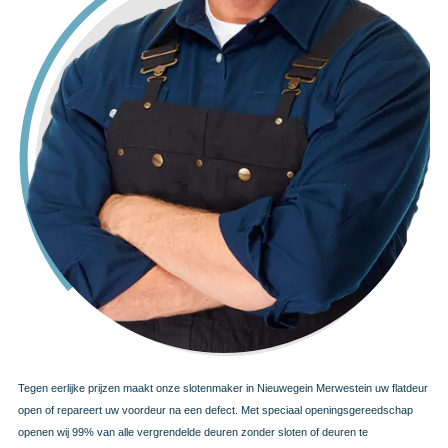
Tegen eerlijke prijzen maakt onze slotenmaker in Nieuwegein Merwestein uw flatdeur
open of repareert uw voordeur na een defect. Met speciaal openingsgereedschap
openen wij 99% van alle vergrendelde deuren zonder sloten of deuren te