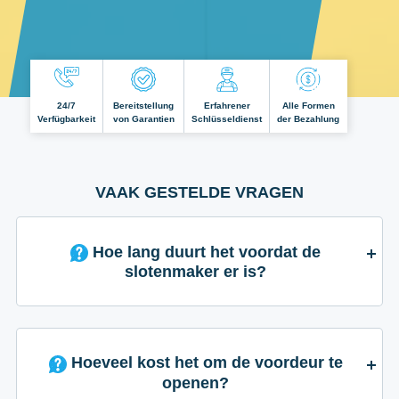
24/7
Bereitstellung
Erfahrener
Alle Formen
Verfügbarkeit
von Garantien
Schlüsseldienst
der Bezahlung
VAAK GESTELDE VRAGEN
Hoe lang duurt het voordat de
slotenmaker er is?
Hoeveel kost het om de voordeur te
openen?