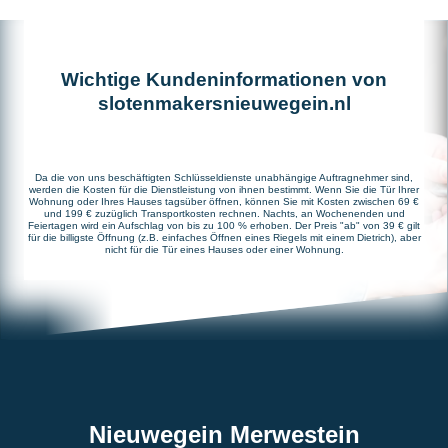
Wichtige Kundeninformationen von
slotenmakersnieuwegein.nl
Da die von uns beschäftigten Schlüsseldienste unabhängige Auftragnehmer sind,
werden die Kosten für die Dienstleistung von ihnen bestimmt. Wenn Sie die Tür Ihrer
Wohnung oder Ihres Hauses tagsüber öffnen, können Sie mit Kosten zwischen 69 €
und 199 € zuzüglich Transportkosten rechnen. Nachts, an Wochenenden und
Feiertagen wird ein Aufschlag von bis zu 100 % erhoben. Der Preis "ab" von 39 € gilt
für die billigste Öffnung (z.B. einfaches Öffnen eines Riegels mit einem Dietrich), aber
nicht für die Tür eines Hauses oder einer Wohnung.
Nieuwegein Merwestein