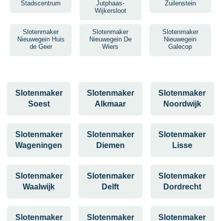
Stadscentrum
Jutphaas-
Zuilenstein
Wijkersloot
Slotenmaker
Slotenmaker
Slotenmaker
Nieuwegein Huis
Nieuwegein De
Nieuwegein
de Geer
Wiers
Galecop
Slotenmaker
Slotenmaker
Slotenmaker
Soest
Alkmaar
Noordwijk
Slotenmaker
Slotenmaker
Slotenmaker
Wageningen
Diemen
Lisse
Slotenmaker
Slotenmaker
Slotenmaker
Waalwijk
Delft
Dordrecht
Slotenmaker
Slotenmaker
Slotenmaker