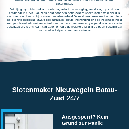
eerste tekenen van een defect deurmechanisme contact opneemt met een
slotenmaker.
Wij zijn gespecialiseerd in deursloten, inclusief vervanging, installatie, reparatie en
ontgrendeling. Als u op zoek bent naar een betrouwbare spoed slotenmaker bij u in
de buurt, dan bent u bij ons aan het juiste adres! Onze slotenmaker service biedt huis
en bedrijf lock picking, zware slot installatie, sleutel vervanging en nog veel meer. Als u
een probleem hebt met uw autoslot en de deur moet worden geopend zonder deze te
beschadigen, is ons team van automonteurs de klok rond bij u in de buurt beschikbaar
om u snel te helpen in een noodsituatie.
Slotenmaker Nieuwegein Batau-
Zuid 24/7
Ausgesperrt? Kein
Grund zur Panik!