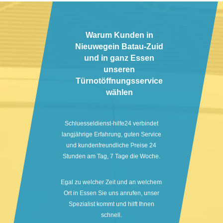
Warum Kunden in
Nieuwegein Batau-Zuid
und in ganz Essen
unseren
Türnotöffnungsservice
wählen
Schluesseldienst-hilfe24 verbindet
langjährige Erfahrung, guten Service
und kundenfreundliche Preise 24
Stunden am Tag, 7 Tage die Woche.
Egal zu welcher Zeit und an welchem
Ort in Essen Sie uns anrufen, unser
Spezialist kommt und hilft Ihnen
schnell.