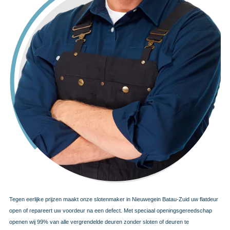
Tegen eerlijke prijzen maakt onze slotenmaker in Nieuwegein Batau-Zuid uw flatdeur
open of repareert uw voordeur na een defect. Met speciaal openingsgereedschap
openen wij 99% van alle vergrendelde deuren zonder sloten of deuren te