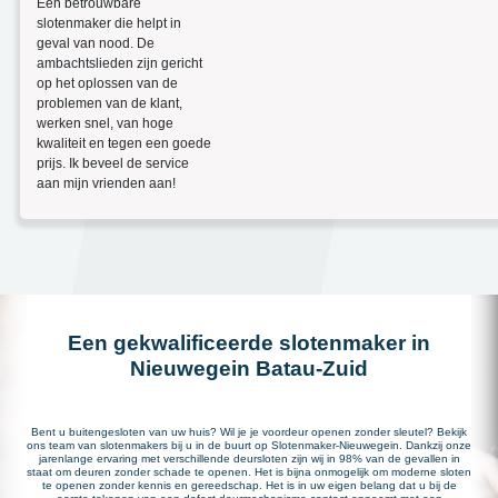
Een betrouwbare
slotenmaker die helpt in
geval van nood. De
ambachtslieden zijn gericht
op het oplossen van de
problemen van de klant,
werken snel, van hoge
kwaliteit en tegen een goede
prijs. Ik beveel de service
aan mijn vrienden aan!
Een gekwalificeerde slotenmaker in
Nieuwegein Batau-Zuid
Bent u buitengesloten van uw huis? Wil je je voordeur openen zonder sleutel? Bekijk
ons team van slotenmakers bij u in de buurt op Slotenmaker-Nieuwegein. Dankzij onze
jarenlange ervaring met verschillende deursloten zijn wij in 98% van de gevallen in
staat om deuren zonder schade te openen. Het is bijna onmogelijk om moderne sloten
te openen zonder kennis en gereedschap. Het is in uw eigen belang dat u bij de