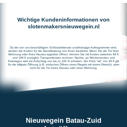
Wichtige Kundeninformationen von
slotenmakersnieuwegein.nl
Da die von uns beschäftigten Schlüsseldienste unabhängige Auftragnehmer sind,
werden die Kosten für die Dienstleistung von ihnen bestimmt. Wenn Sie die Tür Ihrer
Wohnung oder Ihres Hauses tagsüber öffnen, können Sie mit Kosten zwischen 69 €
und 199 € zuzüglich Transportkosten rechnen. Nachts, an Wochenenden und
Feiertagen wird ein Aufschlag von bis zu 100 % erhoben. Der Preis "ab" von 39 € gilt
für die billigste Öffnung (z.B. einfaches Öffnen eines Riegels mit einem Dietrich), aber
nicht für die Tür eines Hauses oder einer Wohnung.
Nieuwegein Batau-Zuid