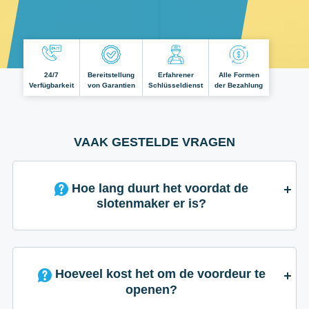
24/7
Bereitstellung
Erfahrener
Alle Formen
Verfügbarkeit
von Garantien
Schlüsseldienst
der Bezahlung
VAAK GESTELDE VRAGEN
Hoe lang duurt het voordat de
slotenmaker er is?
Hoeveel kost het om de voordeur te
openen?