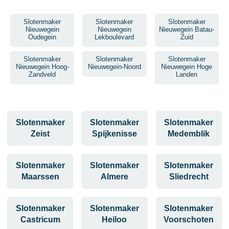
Slotenmaker
Slotenmaker
Slotenmaker
Nieuwegein
Nieuwegein
Nieuwegein Batau-
Oudegein
Lekboulevard
Zuid
Slotenmaker
Slotenmaker
Slotenmaker
Nieuwegein Hoog-
Nieuwegein-Noord
Nieuwegein Hoge
Zandveld
Landen
Slotenmaker
Slotenmaker
Slotenmaker
Zeist
Spijkenisse
Medemblik
Slotenmaker
Slotenmaker
Slotenmaker
Maarssen
Almere
Sliedrecht
Slotenmaker
Slotenmaker
Slotenmaker
Castricum
Heiloo
Voorschoten