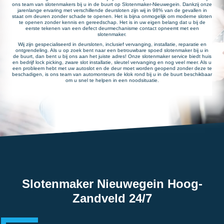
ons team van slotenmakers bij u in de buurt op Slotenmaker-Nieuwegein. Dankzij onze
jarenlange ervaring met verschillende deursloten zijn wij in 98% van de gevallen in
staat om deuren zonder schade te openen. Het is bijna onmogelijk om moderne sloten
te openen zonder kennis en gereedschap. Het is in uw eigen belang dat u bij de
eerste tekenen van een defect deurmechanisme contact opneemt met een
slotenmaker.
Wij zijn gespecialiseerd in deursloten, inclusief vervanging, installatie, reparatie en
ontgrendeling. Als u op zoek bent naar een betrouwbare spoed slotenmaker bij u in
de buurt, dan bent u bij ons aan het juiste adres! Onze slotenmaker service biedt huis
en bedrijf lock picking, zware slot installatie, sleutel vervanging en nog veel meer. Als u
een probleem hebt met uw autoslot en de deur moet worden geopend zonder deze te
beschadigen, is ons team van automonteurs de klok rond bij u in de buurt beschikbaar
om u snel te helpen in een noodsituatie.
Slotenmaker Nieuwegein Hoog-
Zandveld 24/7