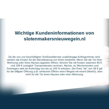
Wichtige Kundeninformationen von
slotenmakersnieuwegein.nl
Da die von uns beschäftigten Schlüsseldienste unabhängige Auftragnehmer sind,
werden die Kosten für die Dienstleistung von ihnen bestimmt. Wenn Sie die Tür Ihrer
Wohnung oder Ihres Hauses tagsüber öffnen, können Sie mit Kosten zwischen 69 €
und 199 € zuzüglich Transportkosten rechnen. Nachts, an Wochenenden und
Feiertagen wird ein Aufschlag von bis zu 100 % erhoben. Der Preis "ab" von 39 € gilt
für die billigste Öffnung (z.B. einfaches Öffnen eines Riegels mit einem Dietrich), aber
nicht für die Tür eines Hauses oder einer Wohnung.