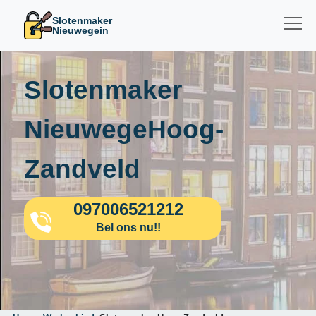
Slotenmaker
Nieuwegein
Slotenmaker
NieuwegeHoog-
Zandveld
097006521212
Bel ons nu!!